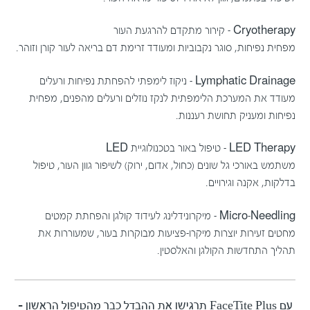
Cryotherapy – קירור מתקדם להרגעת העור
מפחית נפיחות, סוגר נקבוביות ומעודד זרימת דם בריאה לעור קורן וזוהר.
Lymphatic Drainage – ניקוז לימפתי להפחתת נפיחות ורעלים
מעודד את המערכת הלימפתית לנקז נוזלים ורעלים מהפנים, מפחית
נפיחות ומעניק תחושת רעננות.
LED Therapy – טיפול באור בטכנולוגיית LED
משתמש באורכי גל שונים (כחול, אדום, ירוק) לשיפור גוון העור, טיפול
בדלקות, אקנה וגירויים.
Micro-Needling – מיקרונידלינג לעידוד קולגן והפחתת קמטים
מחטים זעירות יוצרות מיקרו-פציעות מבוקרות בעור, שמעוררות את
תהליך התחדשות הקולגן והאלסטין.
עם FaceTite Plus תרגישו את ההבדל כבר מהטיפול הראשון –