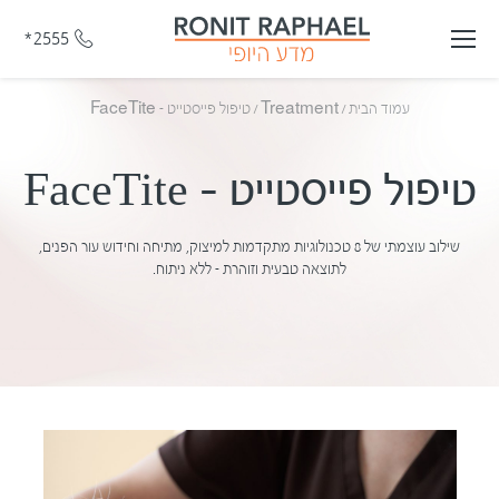
*2555
עמוד הבית
/
Treatment
/
טיפול פייסטייט – FaceTite
טיפול פייסטייט – FaceTite
שילוב עוצמתי של 8 טכנולוגיות מתקדמות למיצוק, מתיחה וחידוש עור הפנים,
לתוצאה טבעית וזוהרת – ללא ניתוח.