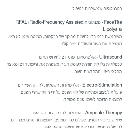
הטכנולוגיות שמשולבות בטיפול:
FaceTite – טכנולוגיית RFAL (Radio-Frequency Assisted
Lipolysis)
משתמשת בגלי רדיו לחימום מבוקר של הרקמות, ממיסה שומן לא רצוי,
ממצקת את העור ומעודדת ייצור קולגן.
Ultrasound – אולטרסאונד מתקדם לחידוש תאים
טכנולוגיית גלי קול חודרת לעומק העור, משפרת את זרימת הדם ומאיצה
תהליכי ריפוי והתחדשות העור.
Electro-Stimulation – אלקטרודות חשמליות לחיזוק השרירים
פועלות לעיצוב ומתיחה של קווי הפנים על ידי חיזוק שרירי הפנים,
לתוצאה הדומה לאימון פנים ממוקד.
Ampoule Therapy – אמפולות להבהרה וחידוש העור
שימוש בריכוזי חומרים פעילים כגון ויטמינים, חומצות וחומרים מבהירים
לטיפול בכתמים, גוון לא אחיד ושיפור מראה העור.