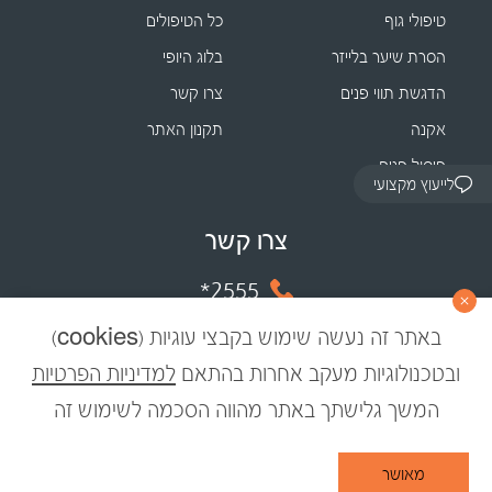
טיפולי גוף
כל הטיפולים
הסרת שיער בלייזר
בלוג היופי
הדגשת תווי פנים
צרו קשר
אקנה
תקנון האתר
פיסול פנים
לייעוץ מקצועי
צרו קשר
2555*
ווטסאפ
באתר זה נעשה שימוש בקבצי עוגיות (cookies)
ובטכנולוגיות מעקב אחרות בהתאם
למדיניות הפרטיות
המשך גלישתך באתר מהווה הסכמה לשימוש זה
© 2023 רונית רפאל – מדע היופי
מאושר
Developed by Matat Technologies ltd