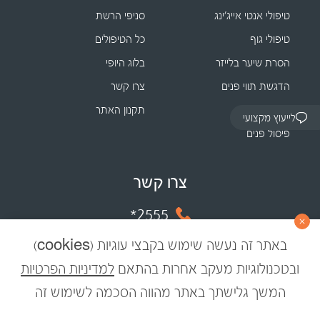
טיפולי אנטי אייג׳ינג
סניפי הרשת
טיפולי גוף
כל הטיפולים
הסרת שיער בלייזר
בלוג היופי
הדגשת תווי פנים
צרו קשר
אקנה
תקנון האתר
לייעוץ מקצועי
פיסול פנים
צרו קשר
2555*
ווטסאפ
באתר זה נעשה שימוש בקבצי עוגיות (cookies)
ובטכנולוגיות מעקב אחרות בהתאם
למדיניות הפרטיות
המשך גלישתך באתר מהווה הסכמה לשימוש זה
© 2023 רונית רפאל – מדע היופי