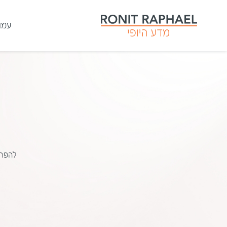
עמו
להפחי