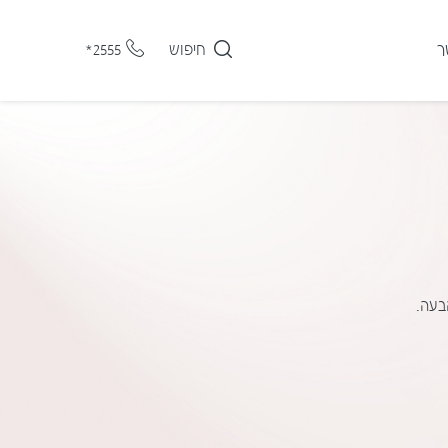
ר
חיפוש
*2555
בעה.