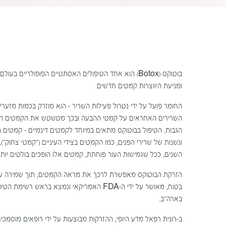
בוטוקס (Botox) הוא אחד הטיפולים האסתטיים הפופולריים
ומניעת היווצרות קמטים חדשים.
החומר פועל על ידי נטרול פעילות השריר – הוא מוזרק בכמות מזער
השרירים האחראים על קמטי ההבעה ובכך מטשטש את הקמטים הנוצר
הגבות. הטיפול בבוטוקס מתאים במיוחד לקמטים דינמיים – קמטים 
ונשנות של שרירי הפנים, כמו הקמטים בצידי העיניים ("קמטי צחוק")
השנים, ככל שגמישות העור פוחתת, קמטים אלו הופכים בולטים יותר
הזרקת הבוטוקס מאפשרת לרכך את מראה הקמטים, תוך שמירה על 
בטוח, מאושר על ידי ה-FDA האמריקאי ונמצא בראש ר
בארה"ב.
ב-רונית רפאל מדע היופי, ההזרקות מבוצעות על ידי רופאים מוסמכי