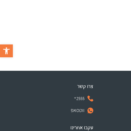
פתח 
צרו קשר
2555*
ווטסאפ
עקבו אחרינו