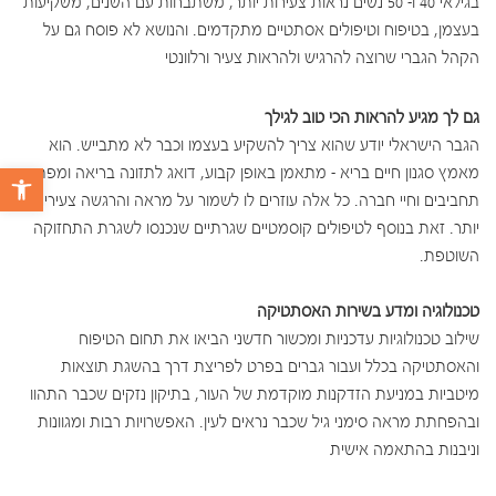
בגילאי 40 ו- 50 נשים נראות צעירות יותר, משתבחות עם השנים, משקיעות
בעצמן, בטיפוח וטיפולים אסתטיים מתקדמים. והנושא לא פוסח גם על
הקהל הגברי שרוצה להרגיש ולהראות צעיר ורלוונטי
גם לך מגיע להראות הכי טוב לגילך
הגבר הישראלי יודע שהוא צריך להשקיע בעצמו וכבר לא מתבייש. הוא
מאמץ סגנון חיים בריא – מתאמן באופן קבוע, דואג לתזונה בריאה ומפתח
פתח 
תחביבים וחיי חברה. כל אלה עוזרים לו לשמור על מראה והרגשה צעירים
יותר. זאת בנוסף לטיפולים קוסמטיים שגרתיים שנכנסו לשגרת התחזוקה
השוטפת.
טכנולוגיה ומדע בשירות האסתטיקה
שילוב טכנולוגיות עדכניות ומכשור חדשני הביאו את תחום הטיפוח
והאסתטיקה בכלל ועבור גברים בפרט לפריצת דרך בהשגת תוצאות
מיטביות במניעת הזדקנות מוקדמת של העור, בתיקון נזקים שכבר התהוו
ובהפחתת מראה סימני גיל שכבר נראים לעין. האפשרויות רבות ומגוונות
וניבנות בהתאמה אישית