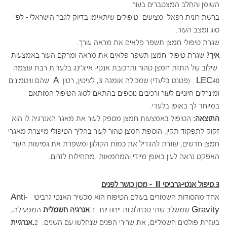
השומן והחלב המצטברים בעור.
ברשת רונית רפאל מציעים טיפולים שיתאימו בדיוק לגבר הישראלי – לפי
סוג ומצב העור.
שגרת טיפולי חמצן תשפר פלאים את מראה עורך.
איך?
שגרת טיפולי חמצן תשפר פלאים את מראה ומרקם העור באמצעות
שילוב של התזת חמצן טהור ותרכובת אנטי- אייג'ינג בלעדית רבת עוצמה
LEC40 (פטנט בלעדי) שמכילה אומגה 3, לציטין, רטין A שהם וויטמינים
ומינרלים חיוניים לעור ורכיבים נוספים בהתאם לסוג הטיפול המותאם
במיוחד לך באופן בלעדי.
התוצאה:
הטיפול באמצעות חמצן מספק לעור את מאגר האנרגיה לו הוא
זקוק לתפקוד תקין. הוספת חמצן טהור לעור בהליך הטיפולי מייצרת מאגרי
חמצן חדשים, עוזרת להגדיל את כמות הקולגן ומשפרת את גמישות העור.
האפקט נראה לעין באופן מיידי והמחמאות מתחילות לזרום.
3.טיפול אנטי-גרביטי
II
– מכון כושר לפנים
אחד מהסודות השמורים בעולם הטיפוח הוא מכשיר האנטי גרביטי Anti-
Gravity שמשלב שתי טכנולוגיות ייחודיות: 1.
אנרגיה חשמלית
המפעילה,
בעזרת פולסים חשמליים, את שרירי הפנים שנחלשו עם השנים. 2
.אנרגיית