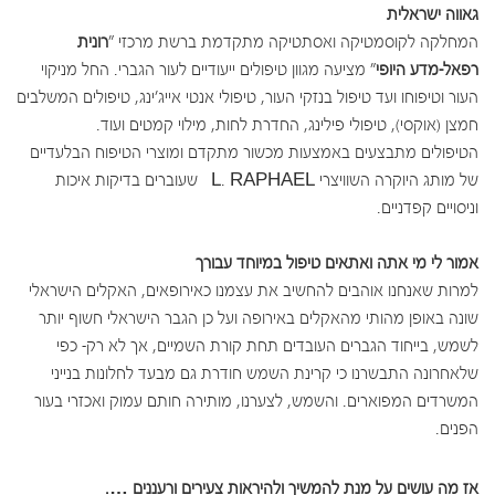
גאווה ישראלית
המחלקה לקוסמטיקה ואסתטיקה מתקדמת ברשת מרכזי "
רונית
רפאל-מדע היופי
" מציעה מגוון טיפולים ייעודיים לעור הגברי. החל מניקוי
העור וטיפוחו ועד טיפול בנזקי העור, טיפולי אנטי אייג'ינג, טיפולים המשלבים
חמצן (אוקסי), טיפולי פילינג, החדרת לחות, מילוי קמטים ועוד.
הטיפולים מתבצעים באמצעות מכשור מתקדם ומוצרי הטיפוח הבלעדיים
של מותג היוקרה השוויצרי L. RAPHAEL שעוברים בדיקות איכות
וניסויים קפדניים.
אמור לי מי אתה ואתאים טיפול במיוחד עבורך
למרות שאנחנו אוהבים להחשיב את עצמנו כאירופאים, האקלים הישראלי
שונה באופן מהותי מהאקלים באירופה ועל כן הגבר הישראלי חשוף יותר
לשמש, בייחוד הגברים העובדים תחת קורת השמיים, אך לא רק- כפי
שלאחרונה התבשרנו כי קרינת השמש חודרת גם מבעד לחלונות בנייני
המשרדים המפוארים. והשמש, לצערנו, מותירה חותם עמוק ואכזרי בעור
הפנים.
אז מה עושים על מנת להמשיך ולהיראות צעירים ורעננים ….