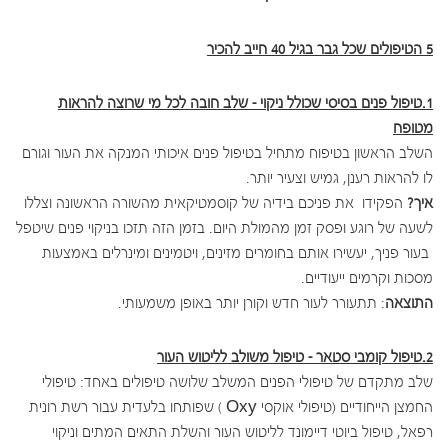
5 הטיפולים שכל גבר בגיל 40 חייב להכיר
1.טיפול פנים בסיסי שכולל ניקוי – שלב חובה לכל מי שרוצה להראות
מטופח
השלב הראשון בטיפוח מתחיל בטיפול פנים איכותי המנקה את העור וגורם
לו להראות רענן, גמיש וצעיר יותר.
איך?
הפקידו את פניכם בידיה של קוסמטיקאית מהשורה הראשונה וצללו
לשעה של רוגע ופסק זמן מהמולת היום. בזמן הזה תזכו בניקוי פנים שיטפל
בעור פניך, יעשירו אותם בחומרים מזינים, ויטמינים ומינרלים באמצעות
מסכות וקרמים ייעודיים.
התוצאה
: תתעורר לעור חדש וקורן יותר באופן משמעותי.
2.טיפול קומבי סטאר – טיפול משולב לליטוש העור
שלב מתקדם של טיפולי הפנים המשלב שלושה טיפולים באחד: טיפולי
החמצן הייחודיים (טיפולי אוקסי Oxy ) שפותחו בלעדית עבור רשת רונית
רפאל, טיפול ביוטי דיימונד לליטוש העור והשלת התאים המתים וניקוי