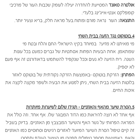
אולטרה סאונד
המסייעת להחדרה יעילה לעומק שכבות העור של מרכיבי
קומפלקס אנטי-אייג'ינג בלעדי.
התוצאה:
העור נראה מורם ומתוח.בעל מראה חלק, בריא וצעיר יותר.
4.בוטוקוס נגד הזעה בבית השחי
מי מאיתנו לא מזיע? במיוחד בקיץ הישראלי החם והלח ובטח מי
שמתאמן. אחת הבעיות הפחות אסתטיות של גברים כמעט בכל עונות
השנה. ריח הזיעה לא נעים וככל שנקפיד להשתמש בדאודורנט זה אף פעם
לא יספיק.
הפתרון:
הזרקת בוטוקס -באמצעות הזרקה נקודתית של בוטוקס לאזור
בלוטות הזיעה בבית השחי, ניתן למנוע את הבעיה ולשפר מקצה לקצה את
איכות החיים.
5.הסרת שיער מהאף והאוזניים – תגידו שלום לשיערות מיותרות
אף אחד לא רוצה להיראות כמו הדוד המבוגר שלו. אף אחד. וזה כולל את
המראה הפרוותי על גשר האף והשיער המבצבץ מן האוזניים. בדיוק בשביל
זה קיים טיפול הסרת השיער המיועד לאזורים רגישים וסחוסיים כמו האוזניים
והאף. באמצעות מספר טיפולים תפטרו מן השיער העודף ותחסכו